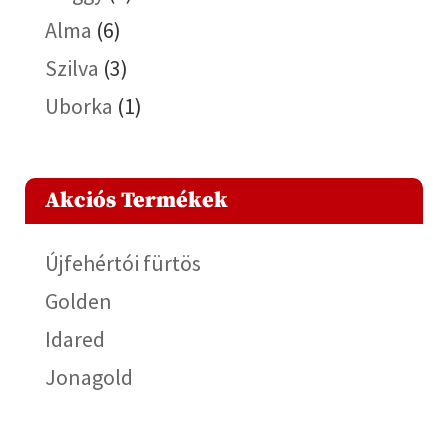
Alma
(6)
Szilva
(3)
Uborka
(1)
Akciós Termékek
Újfehértói fürtös
Golden
Idared
Jonagold