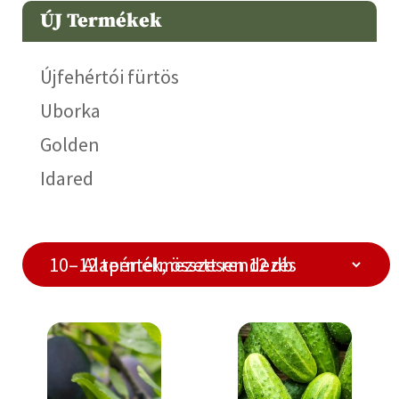
ÚJ Termékek
Újfehértói fürtös
Uborka
Golden
Idared
10–12 termék, összesen 12 db