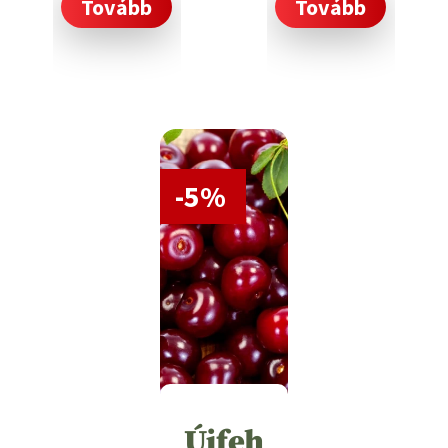
Tovább
Tovább
-5%
Újfeh