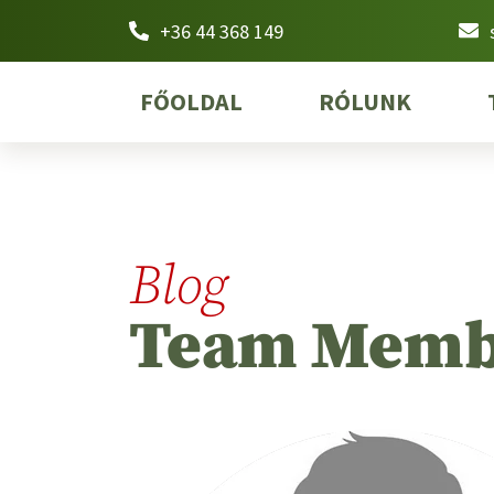
+36 44 368 149
FŐOLDAL
RÓLUNK
Blog
Team Memb