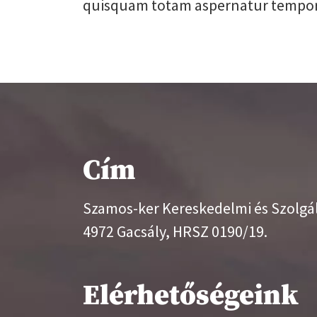
quisquam totam aspernatur tempora
Cím
Szamos-ker Kereskedelmi és Szolgál
4972 Gacsály, HRSZ 0190/19.
Elérhetőségeink