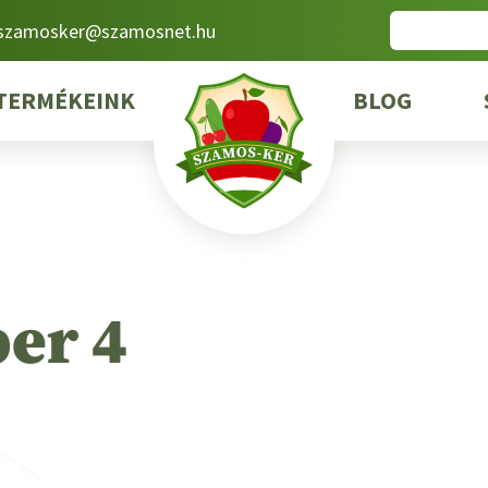
Search
szamosker@szamosnet.hu
for:
TERMÉKEINK
BLOG
er 4