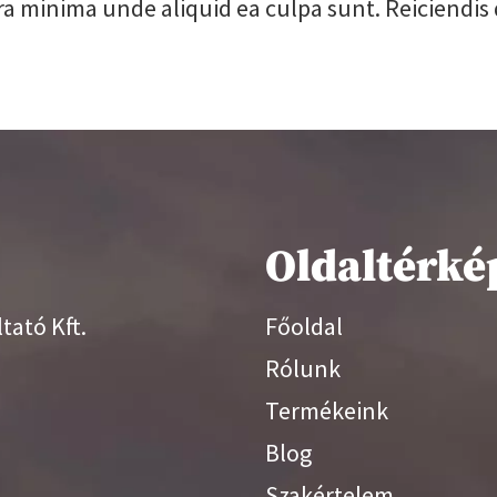
 minima unde aliquid ea culpa sunt. Reiciendis
Oldaltérké
tató Kft.
Főoldal
Rólunk
Termékeink
Blog
Szakértelem