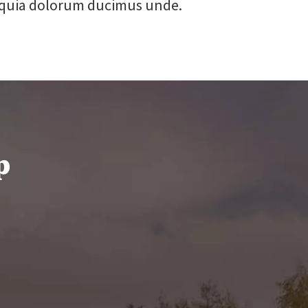
 quia dolorum ducimus unde.
p